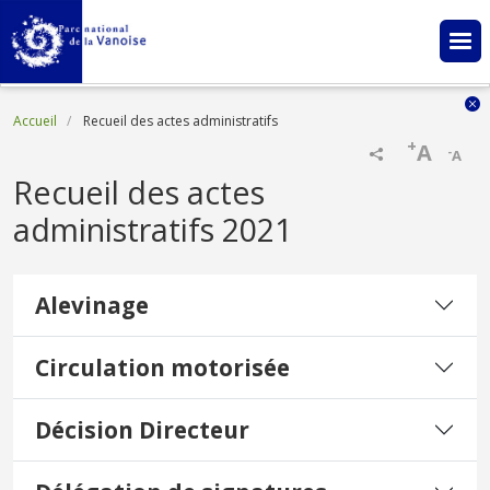
Aller au contenu principal
Fil d'Ariane
Accueil
Recueil des actes administratifs
+
A
-
A
Recueil des actes
administratifs 2021
Alevinage
Circulation motorisée
Décision Directeur