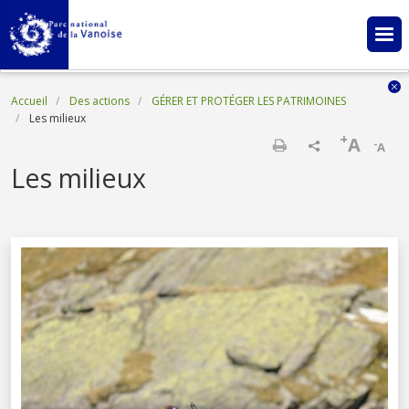
Aller au contenu principal
Fil d'Ariane
Accueil
Des actions
GÉRER ET PROTÉGER LES PATRIMOINES
Les milieux
+
A
-
A
Imprimer
Les milieux