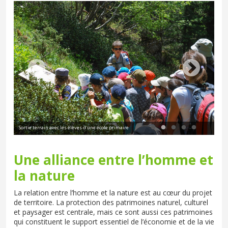
Jou
Sortie terrain avec les élèves d'une école primaire
les
Une alliance entre l’homme et
la nature
La relation entre l’homme et la nature est au cœur du projet
de territoire. La protection des patrimoines naturel, culturel
et paysager est centrale, mais ce sont aussi ces patrimoines
qui constituent le support essentiel de l’économie et de la vie