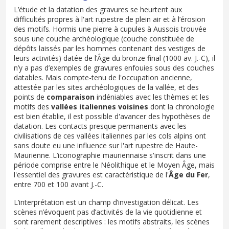
L’étude et la datation des gravures se heurtent aux
difficultés propres à l'art rupestre de plein air et à l’érosion
des motifs. Hormis une pierre à cupules à Aussois trouvée
sous une couche archéologique (couche constituée de
dépôts laissés par les hommes contenant des vestiges de
leurs activités) datée de l’Âge du bronze final (1000 av. J.-C), il
n’y a pas d’exemples de gravures enfouies sous des couches
datables. Mais compte-tenu de l'occupation ancienne,
attestée par les sites archéologiques de la vallée, et des
points de
comparaison
indéniables avec les thèmes et les
motifs des
vallées italiennes voisines
dont la chronologie
est bien établie, il est possible d'avancer des hypothèses de
datation. Les contacts presque permanents avec les
civilisations de ces vallées italiennes par les cols alpins ont
sans doute eu une influence sur l'art rupestre de Haute-
Maurienne. L’iconographie mauriennaise s'inscrit dans une
période comprise entre le Néolithique et le Moyen Âge, mais
l'essentiel des gravures est caractéristique de l'
Âge du Fer
,
entre 700 et 100 avant J.-C.
L’interprétation est un champ d’investigation délicat. Les
scènes n’évoquent pas d’activités de la vie quotidienne et
sont rarement descriptives : les motifs abstraits, les scènes