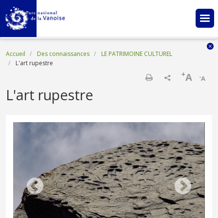
Aller au contenu principal
Fil d'Ariane
Accueil
Des connaissances
LE PATRIMOINE CULTUREL
L'art rupestre
+
A
-
A
Imprimer
L'art rupestre