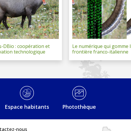
s-DBio : coopération et
Le numérique qui gomme l
vation technologique
frontière franco-italienne
Espace habitants
Photothèque
tactez-nous