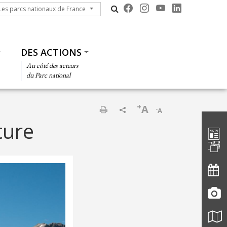
s parcs nationaux de France
Les parcs nationaux de France
DES ACTIONS
Au côté des acteurs
du Parc national
+
A
-
A
Barre d'
Imprimer
ture