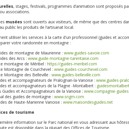
urelles
, stages, festivals, programmes d’animation sont proposés par
 ou associations.
des
musées
sont ouverts aux visiteurs, de même que des centres dan
 public les produits de l’artisanat local.
nt utiliser les services à la carte d'un professionnel (guides et acc
parer votre randonnée en montagne :
ides de montagne de Maurienne :
www.guides-savoie.com
des des Arcs :
www.guide-montagne-tarentaise.com
te montagne de Méribel :
https://guides-meribel.com
te Montagne de Courchevel :
www.guides-courchevel.com
e Montagne des Belleville :
www.guides-belleville.com
ides et accompagnateurs de Pralognan-la-Vanoise :
www.guides-pral
des et accompagnateurs de la Plagne -Montalbert :
guidesmontalber
 Guides et Accompagnateurs de la Vanoise :
www.compagnie-guides
nal des guides de montagne :
www.sngm.com
ides de Haute-Marienne Vanoise :
www.maisondesguides.net
ices de tourisme
emière information sur le Parc national en vous adressant aux hôtess
ite est disponible dans la plupart des Offices de Tourisme.