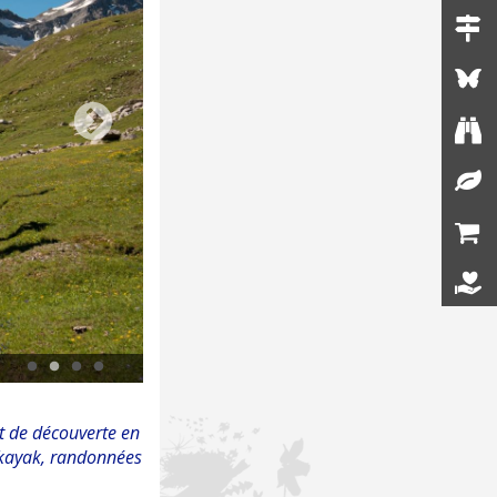
Ski de randonnée sur le Glacier de Chavière, BRÉGEON Sébastien - PNV
 et de découverte en
oë-kayak, randonnées