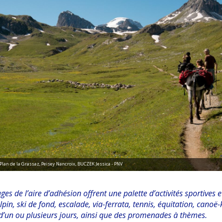
lan de la Grassaz, Peisey Nancroix, BUCZEK Jessica - PNV
lages de l’aire d’adhésion offrent une palette d’activités sportives
alpin, ski de fond, escalade, via-ferrata, tennis, équitation, can
 d’un ou plusieurs jours, ainsi que des promenades à thèmes.