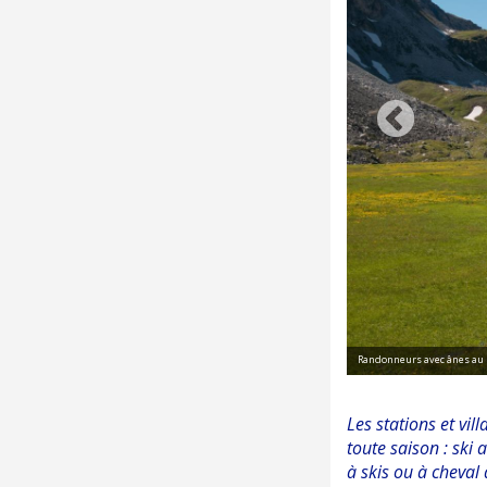
Randonneurs avec ânes au P
Les stations et vil
toute saison : ski 
à skis ou à cheval