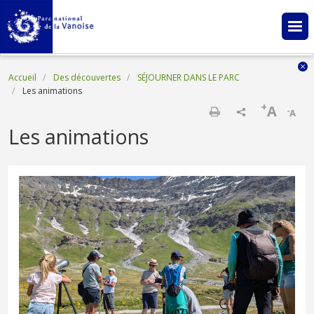
Aller au contenu principal
Fil d'Ariane
Accueil
Des découvertes
SÉJOURNER DANS LE PARC
Les animations
+
A
-
A
Imprimer
Les animations