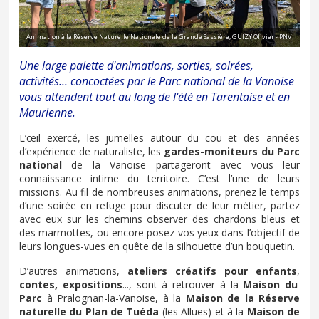
Animation à la Réserve Naturelle Nationale de la Grande Sassière, GUIZY Olivier - PNV
Une large palette d'animations, sorties, soirées,
activités... concoctées par le Parc national de la Vanoise
vous attendent tout au long de l'été en Tarentaise et en
Maurienne.
L’œil exercé, les jumelles autour du cou et des années
d’expérience de naturaliste, les
gardes-moniteurs du Parc
national
de la Vanoise partageront avec vous leur
connaissance intime du territoire. C’est l’une de leurs
missions. Au fil de nombreuses animations, prenez le temps
d’une soirée en refuge pour discuter de leur métier, partez
avec eux sur les chemins observer des chardons bleus et
des marmottes, ou encore posez vos yeux dans l’objectif de
leurs longues-vues en quête de la silhouette d’un bouquetin.
D’autres animations,
ateliers créatifs pour enfants
,
contes, expositions
..., sont à retrouver à la
Maison du
Parc
à Pralognan-la-Vanoise, à la
Maison de la Réserve
naturelle du Plan de Tuéda
(les Allues) et à la
Maison de