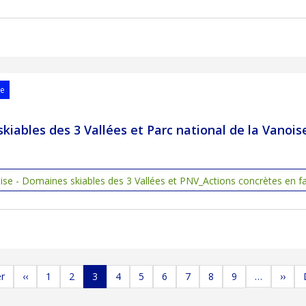
se
kiables des 3 Vallées et Parc national de la Vanois
se - Domaines skiables des 3 Vallées et PNV_Actions concrètes en f
e page
Page précédente
Page
Page
Page
Page
Page
Page
Page
Page
Page
Page 
er
‹‹
1
2
3
4
5
6
7
8
9
››
…