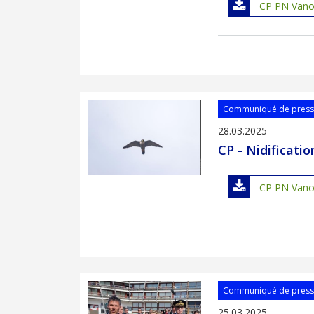
CP PN Vanois
Communiqué de pres
28.03.2025
CP - Nidificati
CP PN Vanois
Communiqué de pres
25.03.2025