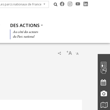
s parcs nationaux de France
Les parcs nationaux de France
DES ACTIONS
Au côté des acteurs
du Parc national
+
A
-
A
Barre d'