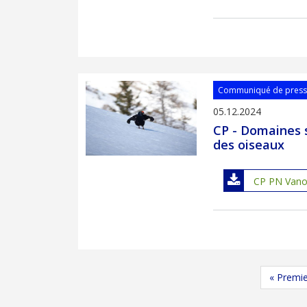
Communiqué de pres
05.12.2024
CP - Domaines s
des oiseaux
CP PN Vanoi
Pagination
Premièr
« Premi