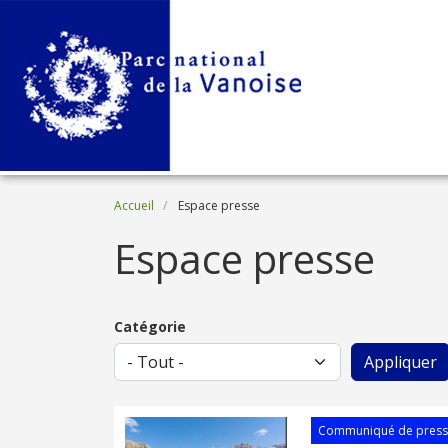
Aller au contenu principal
Fil d'Ariane
Accueil
Espace presse
Espace presse
Catégorie
Communiqué de pres