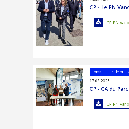
CP - Le PN Vano
CP PN Vanois
Communiqué de pres
17.03.2025
CP - CA du Parc
CP PN Vanoi