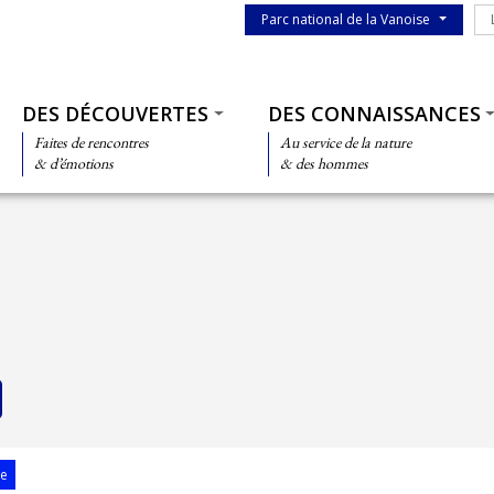
Menu du parc
Le
Parc national de la Vanoise
Thématiques
DES DÉCOUVERTES
DES CONNAISSANCES
Faites de rencontres
Au service de la nature
& d’émotions
& des hommes
se