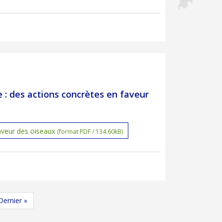
e : des actions concrètes en faveur
aveur des oiseaux
(format PDF / 134.60kB)
suivante
Dernière page
Dernier »