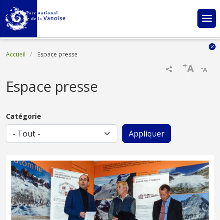
Aller au contenu principal
Fil d'Ariane
Accueil
Espace presse
+
A
-
A
Espace presse
Catégorie