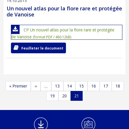
19.10.2015
Un nouvel atlas pour la flore rare et protégée
de Vanoise
CP Un nouvel atlas pour la flore rare et protégée
de Vanoise
(format PDF / 480.12kB)
Feuilleter le document
Pagination
Première page
Page précédente
Page
Page
Page
Page
Page
Page
« Premier
‹‹
13
14
15
16
17
18
…
Page
Page
Page
19
20
21
Médiathèque Footer