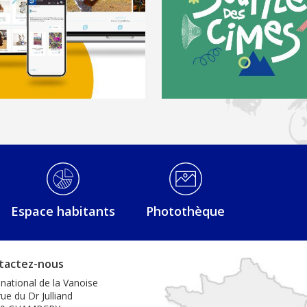
e, on a l’esprit zéro
Réglementation de l'utilisation
de drones dans le cœur du Parc
national
Lire la suite
Lire la suite
Espace habitants
Photothèque
tactez-nous
 national de la Vanoise
ue du Dr Julliand