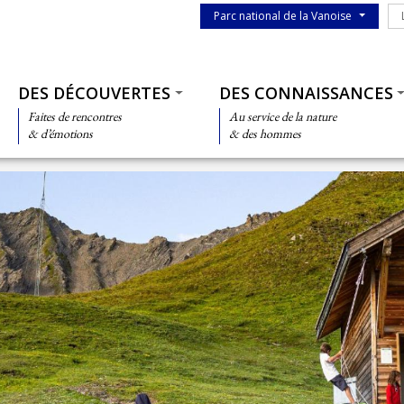
Menu du parc
Le
Parc national de la Vanoise
Thématiques
DES DÉCOUVERTES
DES CONNAISSANCES
Faites de rencontres
Au service de la nature
& d’émotions
& des hommes