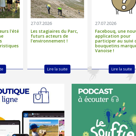
08
Exposition - De fleur
Rencontre avec les
27.07.2026
27.07.2026
en fleur
agents du Parc
AOÛ
national de la Vanoise
eurs l'été
Les stagiaires du Parc,
Facebouq, une nouv
ne
futurs acteurs de
application pour
Modane
Val-d'Isère
s
l’environnement !
participer au suivi 
ristiques
bouquetins marqu
Vanoise !
ite
Lire la suite
Lire la suite