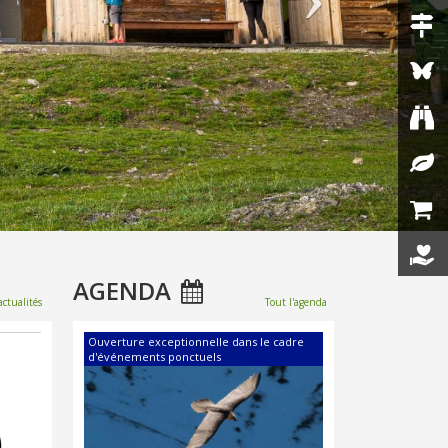
rand
mme
en
uer
Le refuge de Turia ouvre
ique
de nouveau ses portes,
pes,
suite à d'importants
travaux de réhabilitation
AGENDA
réalisés entre 2025 et
actualités
Tout l'agenda
nces
7 jeunes de 16 à 25 ans
2026, sur une durée de 7
ouq
ont découvert la Vanoise
mois
Ouverture exceptionnelle dans le cadre
Spectacle
d'événements ponctuels