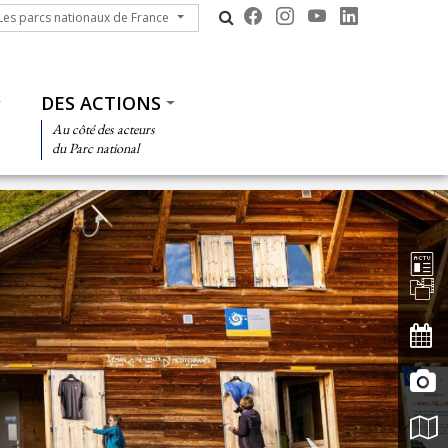
s parcs nationaux de France
Les parcs nationaux de France
DES ACTIONS
Au côté des acteurs
du Parc national
Barre d'