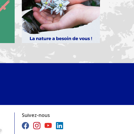
Lacs d’altitude : peut-on s'y
Identifier les zones de se
baigner ?
majeure pour protéger l
gypaète barbu
Lire la suite
Lire la suite
Suivez-nous