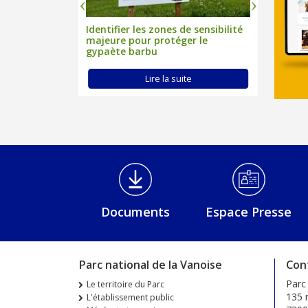
ut-on s'y
Identifier les zones de sensibilité
En Vanois
majeure pour protéger le
déchet !
gypaète barbu
uite
Lire la suite
Médiathèque Footer
Documents
Espace Presse
Parc national de la Vanoise
Con
Parc
Le territoire du Parc
135 r
L'établissement public