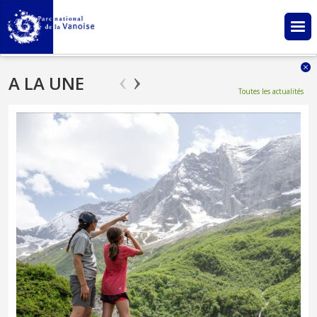
Aller au contenu principal
A LA UNE
Toutes les actualités
Bienvenue dans le Parc national de la Vanoise !