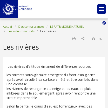
Aller au contenu principal
Fil d'Ariane
Accueil
Des connaissances
LE PATRIMOINE NATUREL
Les milieux naturels
Les rivières
+
A
-
A
Imprimer
Les rivières
Les rivières d'altitude émanent de différentes sources :
les torrents sous-glaciaire émergent du front d'un glacier
après avoir circulé à sa surface en été et être tombés dans
une crevasse
les rivières de résurgence : la neige et les eaux de pluie,
infiltrées dans le sol, émergent après avoir rencontré une
strate imperméable
Selon la pente, le cours d'eau est torrentueux avec des