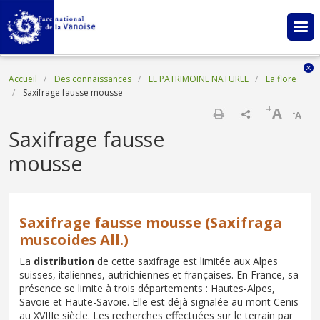
Aller au contenu principal
Fil d'Ariane
Accueil
Des connaissances
LE PATRIMOINE NATUREL
La flore
Saxifrage fausse mousse
+
A
-
A
Imprimer
Saxifrage fausse
mousse
Saxifrage fausse mousse (Saxifraga
muscoides All.)
La
distribution
de cette saxifrage est limitée aux Alpes
suisses, italiennes, autrichiennes et françaises. En France, sa
présence se limite à trois départements : Hautes-Alpes,
Savoie et Haute-Savoie. Elle est déjà signalée au mont Cenis
au XVIIIe siècle. Les recherches effectuées sur le terrain par