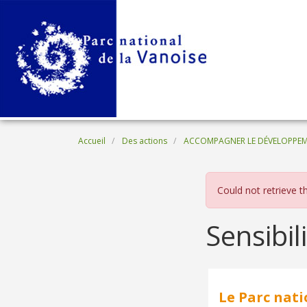
Aller au contenu principal
Fil d'Ariane
Accueil
Des actions
ACCOMPAGNER LE DÉVELOPPE
Message 
Could not retrieve 
Sensibil
Le Parc nati