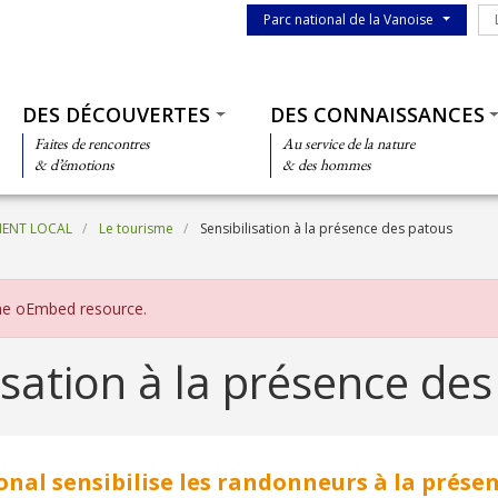
Menu du parc
Le
Parc national de la Vanoise
Thématiques
DES DÉCOUVERTES
DES CONNAISSANCES
Faites de rencontres
Au service de la nature
& d’émotions
& des hommes
MENT LOCAL
Le tourisme
Sensibilisation à la présence des patous
d'erreur
the oEmbed resource.
isation à la présence de
onal sensibilise les randonneurs à la prése