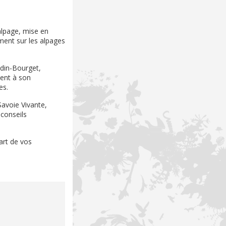
alpage, mise en
ment sur les alpages
odin-Bourget,
uent à son
es.
Savoie Vivante,
 conseils
art de vos