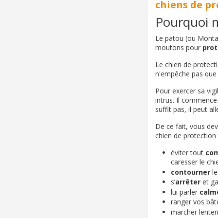
chiens de pr
Pourquoi m
Le patou (ou Montag
moutons pour
prot
Le chien de protectio
n'empêche pas que 
Pour exercer sa vigi
intrus. Il commence
suffit pas, il peut al
De ce fait, vous dev
chien de protection 
éviter tout
co
caresser le ch
contourner
le
s’
arrêter
et ga
lui parler
calm
ranger vos bât
marcher lente