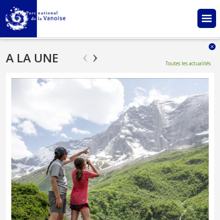
Aller au contenu principal
A LA UNE
Toutes les actualités
Bienvenue dans le Parc national de la Vanoise !