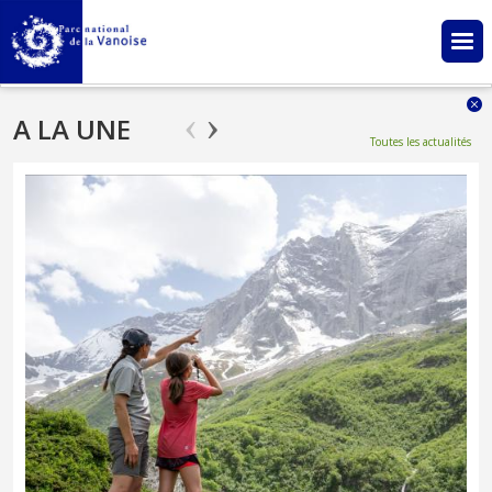
Aller au contenu principal
A LA UNE
Toutes les actualités
Bienvenue dans le Parc national de la Vanoise !