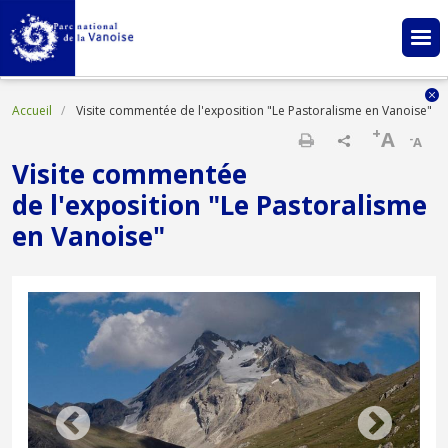
Aller au contenu principal
Fil d'Ariane
Accueil
Visite commentée de l'exposition "Le Pastoralisme en Vanoise"
+
A
-
A
Imprimer
Visite commentée
de l'exposition "Le Pastoralisme
en Vanoise"