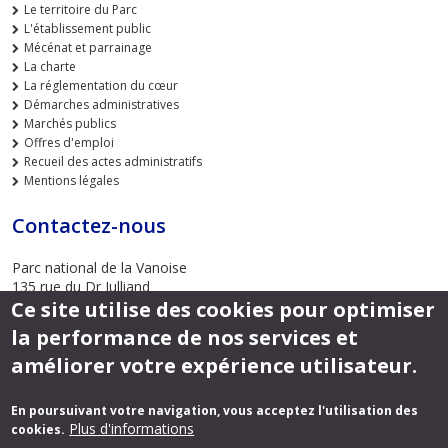
Le territoire du Parc
L'établissement public
Mécénat et parrainage
La charte
La réglementation du cœur
Démarches administratives
Marchés publics
Offres d'emploi
Recueil des actes administratifs
Mentions légales
Contactez-nous
Parc national de la Vanoise
135 rue du Dr Julliand
Ce site utilise des cookies pour optimiser
73000 CHAMBERY
la performance de nos services et
Envoyer un email
améliorer votre expérience utilisateur.
En poursuivant votre navigation, vous acceptez l'utilisation des
Suivez-nous
Plus d'informations
cookies.