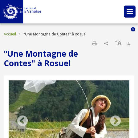
Aller au contenu principal
Fil d'Ariane
Accueil
"Une Montagne de Contes" à Rosuel
+
A
-
A
Imprimer
"Une Montagne de
Contes" à Rosuel