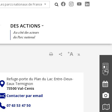
s parcs nationaux de France
Les parcs nationaux de France
DES ACTIONS
Au côté des acteurs
du Parc national
+
A
-
A
Barre d'
Imprimer
Refuge-porte du Plan du Lac Entre-Deux-
Eaux Termignon
73500 Val-Cenis
Contacter par email
07 63 53 47 50