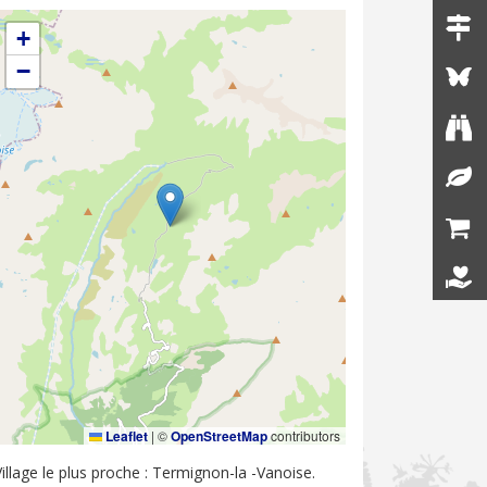
+
−
Leaflet
|
©
OpenStreetMap
contributors
Village le plus proche : Termignon-la -Vanoise.