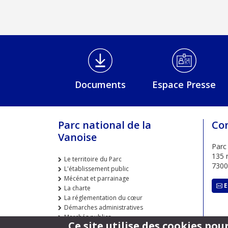
Médiathèque Footer
Documents
Espace Presse
Parc national de la
Co
Vanoise
Parc
135 r
Le territoire du Parc
730
L'établissement public
Mécénat et parrainage
E
La charte
La réglementation du cœur
Démarches administratives
Marchés publics
Ce site utilise des cookies po
Offres d'emploi