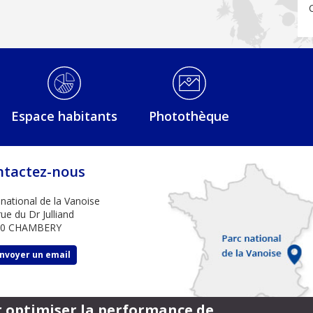
Espace habitants
Photothèque
ntactez-nous
 national de la Vanoise
ue du Dr Julliand
00 CHAMBERY
nvoyer un email
ur optimiser la performance de