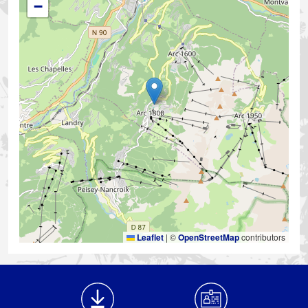
−
Leaflet
|
©
OpenStreetMap
contributors
Médiathèque Footer