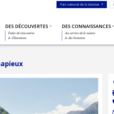
Menu du parc
Le
Parc national de la Vanoise
Thématiques
DES DÉCOUVERTES
DES CONNAISSANCES
Faites de rencontres
Au service de la nature
& d’émotions
& des hommes
hapieux