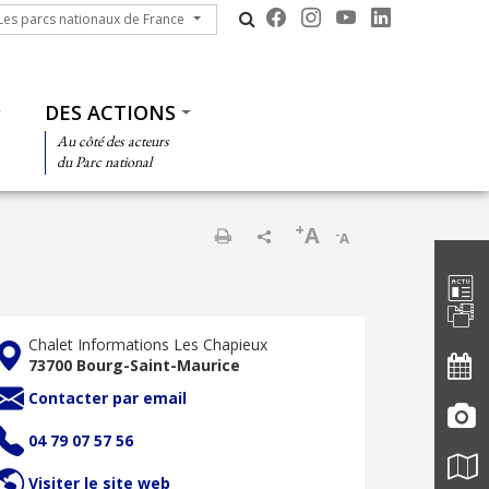
s parcs nationaux de France
Les parcs nationaux de France
DES ACTIONS
Au côté des acteurs
du Parc national
+
A
-
A
Barre d'
Imprimer
Chalet Informations Les Chapieux
73700 Bourg-Saint-Maurice
Contacter par email
04 79 07 57 56
Visiter le site web