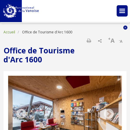
Aller au contenu principal
Fil d'Ariane
Accueil
Office de Tourisme d'Arc 1600
+
A
-
A
Imprimer
Office de Tourisme
d'Arc 1600