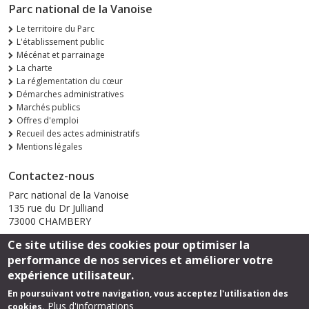
Parc national de la Vanoise
Le territoire du Parc
L'établissement public
Mécénat et parrainage
La charte
La réglementation du cœur
Démarches administratives
Marchés publics
Offres d'emploi
Recueil des actes administratifs
Mentions légales
Contactez-nous
Parc national de la Vanoise
135 rue du Dr Julliand
73000 CHAMBERY
Ce site utilise des cookies pour optimiser la
Envoyer un email
performance de nos services et améliorer votre
expérience utilisateur.
En poursuivant votre navigation, vous acceptez l'utilisation des
Suivez-nous
Plus d'informations
cookies.