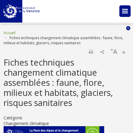
Aller au contenu principal
Fil d'Ariane
Accueil
Fiches techniques changement climatique assemblées : faune, flore,
milieux et habitats, glaciers, risques sanitaires
+
A
-
A
Imprimer
Fiches techniques
changement climatique
assemblées : faune, flore,
milieux et habitats, glaciers,
risques sanitaires
Catégorie
Changement climatique