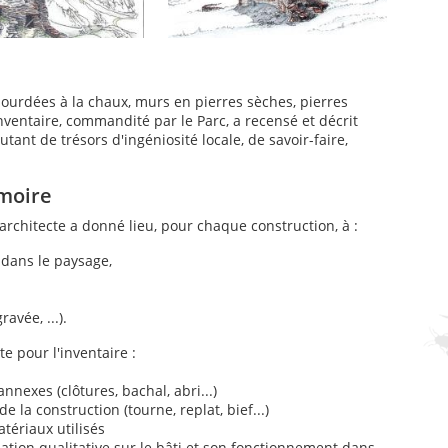
 hourdées à la chaux, murs en pierres sèches, pierres
inventaire, commandité par le Parc, a recensé et décrit
tant de trésors d'ingéniosité locale, de savoir-faire,
émoire
 architecte a donné lieu, pour chaque construction, à :
dans le paysage,
avée, ...).
te pour l'inventaire :
nexes (clôtures, bachal, abri...)
 la construction (tourne, replat, bief...)
tériaux utilisés
ciation qualitative sur le bâti et son fonctionnement dans